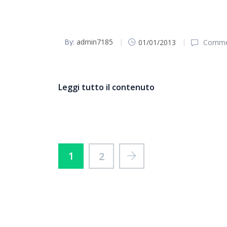
By:
admin7185
01/01/2013
Commen
Bollettino parrocchiale Pasqua 2013
Leggi tutto il contenuto
1
2